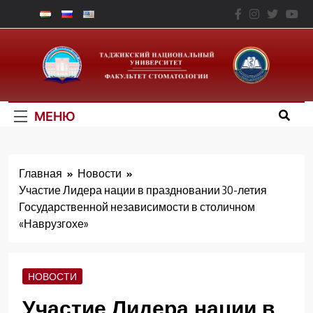
Перейти
к
Факультет
содержимому
Стоматологии – ТНУ
МЕНЮ
Главная
Новости
Участие Лидера нации в праздновании 30-летия
Государственной независимости в столичном
«Наврузгохе»
НОВОСТИ
Участие Лидера нации в