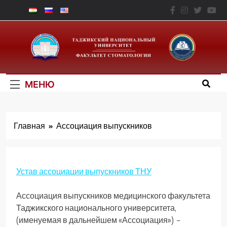
Перейти
к
Факультет
содержимому
Стоматологии – ТНУ
МЕНЮ
Главная
Ассоциация выпускников
Устав ассоциации выпускников ТНУ
Ассоциация выпускников медицинского факультета
Таджикского национального университета,
(именуемая в дальнейшем «Ассоциация») –