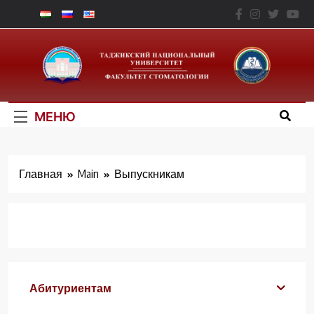
Перейти
к
Факультет
содержимому
Стоматологии – ТНУ
МЕНЮ
Главная
Main
Выпускникам
Абитуриентам