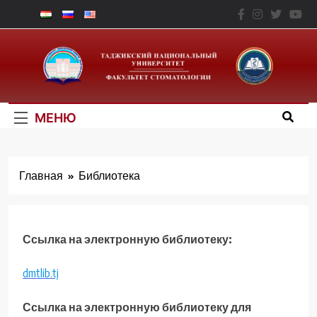
Перейти
к
Факультет
содержимому
Стоматологии – ТНУ
МЕНЮ
Главная
Библиотека
Ссылка на электронную библиотеку:
dmtlib.tj
Ссылка на электронную библиотеку для