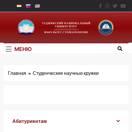
Перейти
к
Факультет
содержимому
Стоматологии – ТНУ
МЕНЮ
Главная
Студенческие научные кружки
Абитуриентам