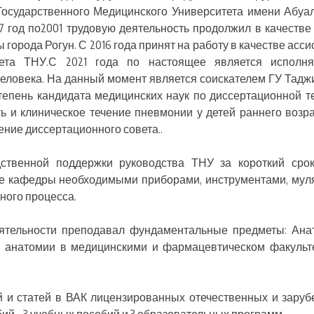
 Государственного Медицинского Университета имени Абуа
7 год по2001 трудовую деятельность продолжил в качестве
города Рогун. С 2016 года принят на работу в качестве асси
ета ТНУ.С 2021 года по настоящее является исполн
еловека. На данный момент является соискателем ГУ Тадж
епень кандидата медицинских наук по диссертационной т
 и клиническое течение пневмонии у детей раннего возра
ние диссертационного совета..
ственной поддержки руководства ТНУ за короткий сро
ие кафедры необходимыми приборами, инструментами, му
ного процесса.
еятельности преподавал фундаментальные предметы: Ан
и анатомии в медицинскими и фармацевтическом факульт
й и статей в ВАК лицензированных отечественных и зару