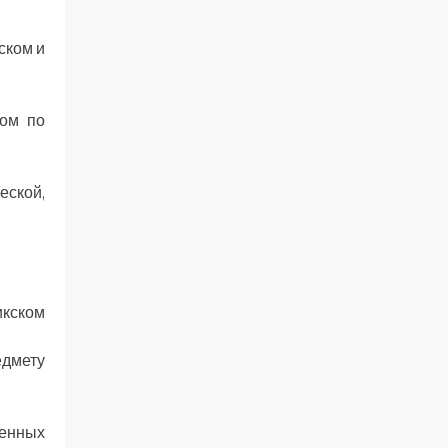
ском и
ком по
еской,
икском
едмету
шенных