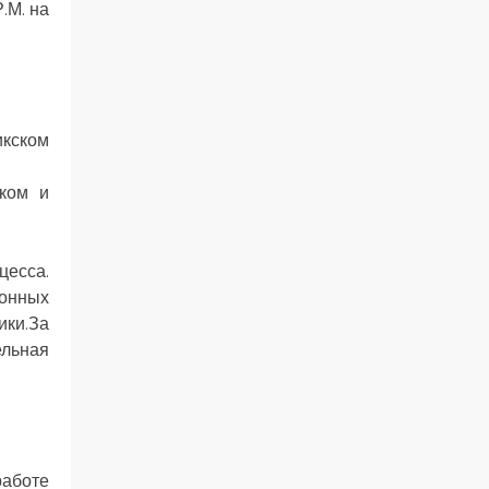
.М. на
икском
ком и
есса.
йонных
ики.За
ельная
работе