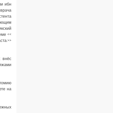
ли ибн
 врача
стента
яющим
икский
еме <<
ста.>>
к внёс
ляжами
атомию
ете на
бежных