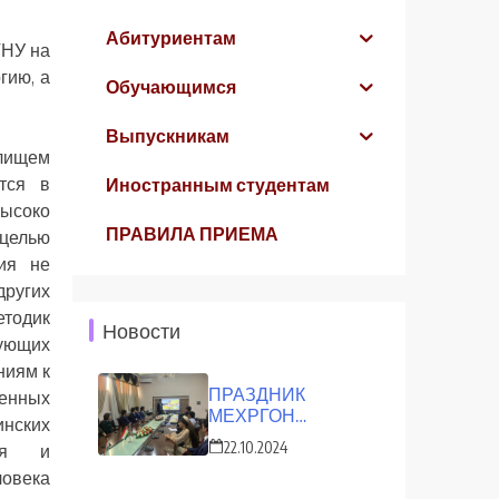
Абитуриентам
ТНУ на
гию, а
Обучающимся
Выпускникам
илищем
тся в
Иностранным студентам
ысоко
ПРАВИЛА ПРИЕМА
целью
ия не
ругих
етодик
Новости
вующих
ниям к
ПРАЗДНИК
ленных
МЕХРГОН
инских
ОТМЕТИЛИ В ТНУ
22.10.2024
ния и
овека