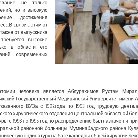
ование не только
ений, но и высокую
ение достижения
сс.В связи с этим от
 также от выпускника
требуется высокие
ько в области его
аний современных
томии человека является Абдурахимов Рустам Мирали
икский Государственный Медицинский Университет имени 
казанного ВУЗа с 1992года по 1993 год трудовую деятел
тского хирургического отделения центральной областной бо
ры с 1993 по 1995 год по распределению был назначен и при
тральной районной больницы Муминабадского района Кул
клиническую ординатуру на базе кафедры обшей хирургии леч