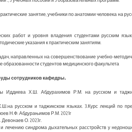
бий ., 3 учебных пособий и 3 образовательных программ.
рактические занятие, учебники по анатомии человека на рус
ских работ и уровня владения студентами русским язы
одические указания к практическим занятиям.
адач, направленных на совершенствование учебно-методич
е образованности студентов медицинского факультета
уды сотрудников кафедры.
ы Иддиева Х.Ш. Абдурахимов Р.М. на русском и тадж
Х.Ш.на русском и таджикском языках. 3.Курс лекций по пр
оев Н.Ф. Абдурањимов Р.М. 2021г
 Девонаев О. 2023г.
е и лечению синдрома дыхательных расстройств у недоно