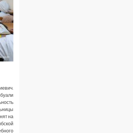
евич.
Абуали
ьность
льницы
нят на
ябской
ебного