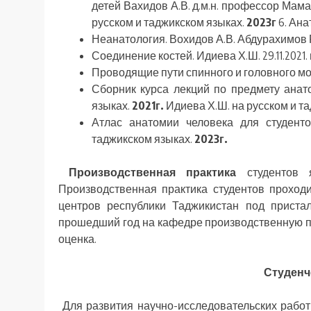
детей Вахидов А.В. д.м.н. профессор Мамад
русском и таджикском языках.
2023г
6. Ана
Неанатология. Вохидов А.В. Абдурахимов 
Соединение костей. Идиева Х.Ш. 29.11.2021.
Проводящие пути спинного и головного моз
Сборник курса лекций по предмету анато
языках.
2021г.
Идиева Х.Ш. на русском и т
Атлас анатомии человека для студенто
таджикском языках.
2023г.
Производственная практика
студентов я
Производственная практика студентов проход
центров республики Таджикистан под приста
прошедший год на кафедре производственную п
оценка.
Студенч
Для развития научно-исследовательских работ 