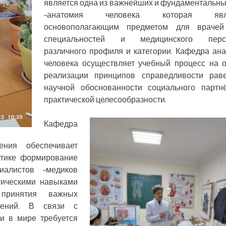
является одна из важнейших и фундаментальны
–анатомия человека которая явля
основополагающим предметом для врачей
специальностей и медицинского перс
различного профиля и категории. Кафедра ан
человека осуществляет учебный процесс на 
реализации принципов справедливости рав
научной обоснованности социального партн
практической целесообразности.
Кафедра
ния обеспечивает
ктике формирование
иалистов –медиков
ическими навыками
принятия важных
шений. В связи с
и в мире требуется