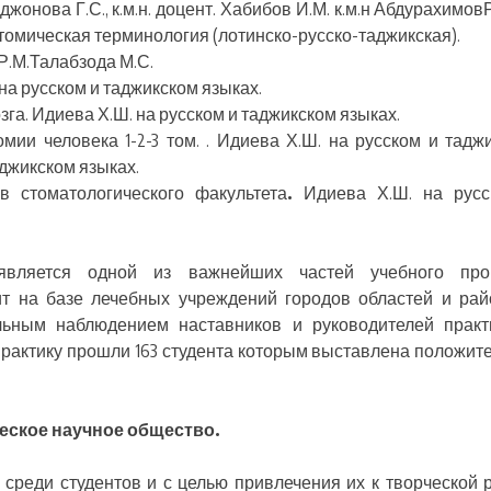
жонова Г.С., к.м.н. доцент. Хабибов И.М. к.м.н АбдурахимовР
томическая терминология (лотинско-русско-таджикская).
Р.М.Талабзода М.С.
 на русском и таджикском языках.
га. Идиева Х.Ш. на русском и таджикском языках.
мии человека 1-2-3 том. . Идиева Х.Ш. на русском и тадж
аджикском языках.
в стоматологического факультета
.
Идиева Х.Ш. на русс
вляется одной из важнейших частей учебного проц
ит на базе лечебных учреждений городов областей и ра
льным наблюдением наставников и руководителей практ
рактику прошли 163 студента которым выставлена положит
еское научное общество.
среди студентов и с целью привлечения их к творческой 