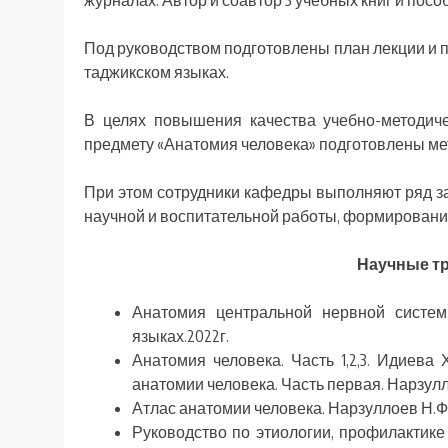
журналах. Автор и соавтор 5 учебных книг и посо
Под руководством подготовлены план лекции и п
таджикском языках.
В целях повышения качества учебно-методиче
предмету «Анатомия человека» подготовлены мет
При этом сотрудники кафедры выполняют ряд з
научной и воспитательной работы, формировани
Научные тр
Анатомия центральной нервной систем
языках.2022г.
Анатомия человека. Часть 1,2,3. Идиева 
анатомии человека. Часть первая. Нарзулл
Атлас анатомии человека. Нарзуллоев Н.Ф.
Руководство по этиологии, профилактик