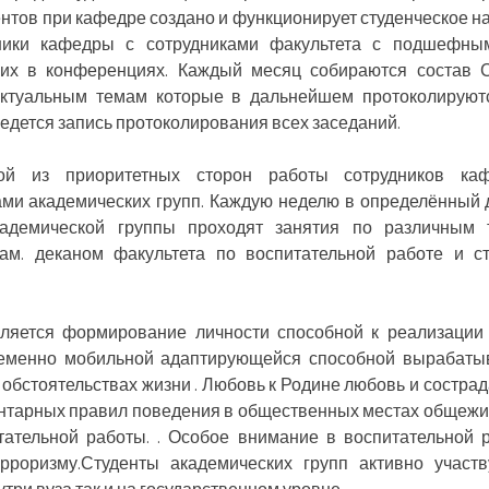
нтов при кафедре создано и функционирует студенческое н
ники кафедры с сотрудниками факультета с подшефны
ских в конференциях. Каждый месяц собираются состав
актуальным темам которые в дальнейшем протоколируют
ведется запись протоколирования всех заседаний.
й из приоритетных сторон работы сотрудников каф
ами академических групп. Каждую неделю в определённый 
кадемической группы проходят занятия по различным
ам. деканом факультета по воспитательной работе и с
ляется формирование личности способной к реализации
ременно мобильной адаптирующейся способной вырабаты
бстоятельствах жизни . Любовь к Родине любовь и сострад
нтарных правил поведения в общественных местах общежи
тательной работы. . Особое внимание в воспитательной 
рроризму.Студенты академических групп активно участ