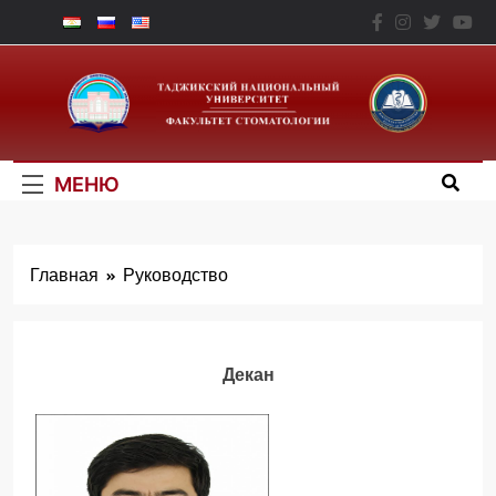
Перейти
к
Факультет
содержимому
Стоматологии – ТНУ
МЕНЮ
Главная
Руководство
Декан