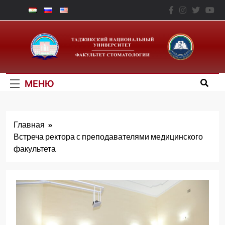
Перейти
к
Факультет
содержимому
Стоматологии – ТНУ
МЕНЮ
Главная
Встреча ректора с преподавателями медицинского
факультета