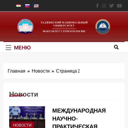
Перейти
к
Факультет
содержимому
Стоматологии – ТНУ
МЕНЮ
Главная
Новости
Страница 2
Новости
МЕЖДУНАРОДНАЯ
НАУЧНО-
ПРАКТИЧЕСКАЯ
НОВОСТИ