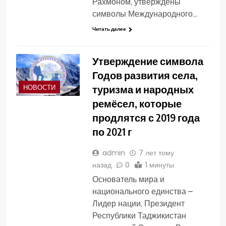
Рахмоном, утверждены
символы Международного…
Читать далее
Утверждение символа
Годов развития села,
туризма и народных
НОВОСТИ
ремёсел, которые
продлятся с 2019 года
по 2021 г
admin
7 лет тому
назад
0
1 минуты
Основатель мира и
национального единства –
Лидер нации, Президент
Республики Таджикистан