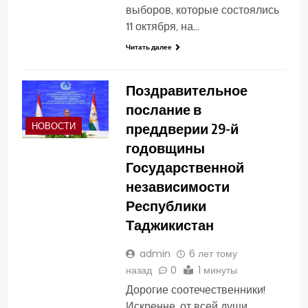
выборов, которые состоялись
11 октября, на…
Читать далее
Поздравительное
послание в
преддверии 29-й
НОВОСТИ
годовщины
Государственной
независимости
Республики
Таджикистан
admin
6 лет тому
назад
0
1 минуты
Дорогие соотечественники!
Искренне, от всей души