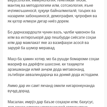
вирусология, иммунология, генетикаи тиббӣ,
мантиқ ва методологияи илм, сотсиология, яъне
иҷтимоъшиносӣ, ҳуқуқи байналмилалӣ, таърих ва
назарияи забоншиносӣ, демография, ҷуғрофия ва
як қатор илмҳои дигар ниёз дорем.
Бо дарназардошти чунин вазъ, ҷалби ҷавонон ба
илм ва ихтироъкорӣ дар пешбурди сиёсати соҳаи
илм дар мамлакат яке аз вазифаҳои асосӣ ва
зарурӣ ба шумор меравад.
Маҳз ба ҳамин хотир, мо ба рушди бомароми соҳаи
маориф ва дарёфти шахсоне, ки таҳқиқоти
арзишманди илмӣ анҷом дода метавонанд,
эътибори аввалиндараҷа ва доимӣ дода истодаем.
Аммо дар ин самт якчанд омили нигаронкунанда
вуҷуд дорад.
Масалан, имрӯз дар баъзе соҳаҳои илм, бахусус,