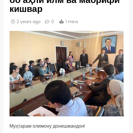
кишвар
2 years ago
0
1 mins
Муҳтарам олимону донишмандон!