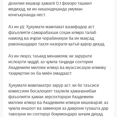
дохилии кишвар ҳамагӣ 0,1 фоизро ташкил
медиҳад, ки ин нишондиҳанда умуман
конеъкунанда нест.
Аз ин рӯ, Ҳукумати мамлакат вазифадор аст
фаъолияти самарабахши соҳаи илмро талаб
намояд ва иҷрои чорабиниҳои ба ин мақсад
равонашударо таҳти назорати қатъӣ қарор диҳад.
Аз ин лиҳоз, таъкид менамоям, ки зарурати
ислоҳоти ҷиддӣ, аз ҷумла таҷдиди сохтории
Академияи миллии илмҳо ва муассисаҳои илмиву
таҳқиқотии он ба миён омадааст.
Ҳукумати мамлакатро зарур аст, ки бо таъсиси
комиссияи босалоҳият таҳлили ҳамаҷонибаи
фаъолияти ҳамаи зерсохторҳои Академияи
миллии илмҳо ва Академияи илмҳои кишоварзӣ, аз
ҷумла иншоот ва заминҳои аз даврони гузашта дар
тавозуни ин сохторҳо боқимондаро анҷом диҳад.