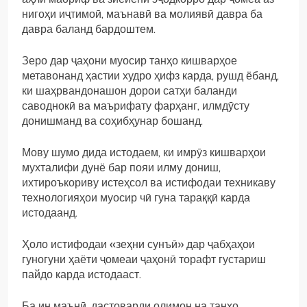
нигоҳи иҷтимоӣ, маънавӣ ва молиявӣ давра ба
давра баланд бардоштем.
Зеро дар ҷаҳони муосир танҳо кишварҳое
метавонанд ҳастии худро ҳифз карда, рушд ёбанд,
ки шаҳрвандонашон дорои сатҳи баланди
саводнокӣ ва маърифату фарҳанг, илмдӯсту
донишманд ва соҳибҳунар бошанд.
Мову шумо дида истодаем, ки имрӯз кишварҳои
мухталифи дунё бар пояи илму дониш,
ихтироъкориву истеҳсол ва истифодаи техникаву
технологияҳои муосир чӣ гуна тараққӣ карда
истодаанд.
Ҳоло истифодаи «зеҳни сунъӣ» дар ҷабҳаҳои
гуногуни ҳаёти ҷомеаи ҷаҳонӣ торафт густариш
пайдо карда истодааст.
Ба ин маънӣ, дастоварди олимон на танҳо