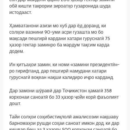
обӣ кишти такрории зироатҳо гузаронида шуда
истодааст.
Ҳамватанони азизи мо хуб дар ёд доранд, ки
солҳои вазнини 90-уми асри гузашта мо бо
мақсади пешгирӣ кардани хатари гуруснагӣ 75
ҳазор гектар заминро ба мардум тақсим карда
додем.
Ин қитъаҳои замин, ки номи «замини президентӣ»-
ро гирифтанд, дар пешгирӣ намудани хатари
гуруснагӣ воқеан нақши калидиро иҷро карданд.
Дар замони шӯравӣ дар Тоҷикистон ҳамагӣ 358
корхонаи саноатӣ бо 33 ҳазор ҷойи корӣ фаъолият
дошт.
Тайи солҳои соҳибистиқлолӣ амалисозии нақшаву
барномаҳои рушди соҳаи саноат имкон дод, ки дар
кишвар беш аз 3 ҳазору 500 корхонаи саноатӣ бо