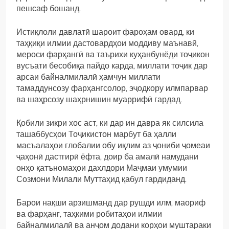
пешсаф бошанд.
Истиқлоли давлатӣ шароит фароҳам овард, ки
таҳқиқи илмии дастовардҳои моддиву маънавӣ,
мероси фарҳангӣ ва таърихи куҳанбунёди тоҷикон
вусъати бесобиқа пайдо карда, миллати тоҷик дар
арсаи байналмилалӣ ҳамчун миллати
тамаддунсозу фарҳангсолор, эҷодкору илмпарвар
ва шаҳрсозу шаҳрнишин муаррифӣ гардад.
Қобили зикри хос аст, ки дар ин давра як силсила
ташаббусҳои Тоҷикистон марбут ба ҳалли
масъалаҳои глобалии обу иқлим аз ҷониби ҷомеаи
ҷаҳонӣ дастгирӣ ёфта, доир ба амалӣ намудани
онҳо қатъномаҳои дахлдори Маҷмаи умумии
Созмони Милали Муттаҳид қабул гардиданд.
Барои нақши арзишманд дар рушди илм, маориф
ва фарҳанг, таҳкими робитаҳои илмии
байналмилалӣ ва анҷом додани корҳои муштараки