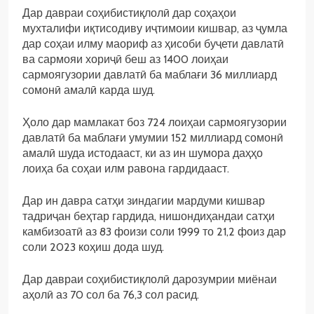
Дар давраи соҳибистиқлолӣ дар соҳаҳои
мухталифи иқтисодиву иҷтимоии кишвар, аз ҷумла
дар соҳаи илму маориф аз ҳисоби буҷети давлатӣ
ва сармояи хориҷӣ беш аз 1400 лоиҳаи
сармоягузории давлатӣ ба маблағи 36 миллиард
сомонӣ амалӣ карда шуд.
Ҳоло дар мамлакат боз 724 лоиҳаи сармоягузории
давлатӣ ба маблағи умумии 152 миллиард сомонӣ
амалӣ шуда истодааст, ки аз ин шумора даҳҳо
лоиҳа ба соҳаи илм равона гардидааст.
Дар ин давра сатҳи зиндагии мардуми кишвар
тадриҷан беҳтар гардида, нишондиҳандаи сатҳи
камбизоатӣ аз 83 фоизи соли 1999 то 21,2 фоиз дар
соли 2023 коҳиш дода шуд.
Дар давраи соҳибистиқлолӣ дарозумрии миёнаи
аҳолӣ аз 70 сол ба 76,3 сол расид.