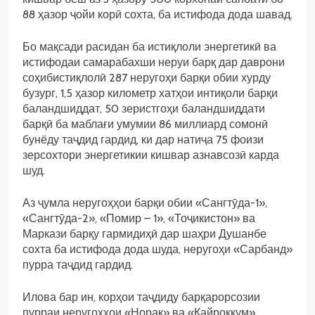
88 ҳазор ҷойи корӣ сохта, ба истифода дода шавад.
Бо мақсади расидан ба истиқлоли энергетикӣ ва
истифодаи самарабахши неруи барқ дар даврони
соҳибистиқлолӣ 287 неругоҳи барқи обии хурду
бузург, 1,5 ҳазор километр хатҳои интиқоли барқи
баландшиддат, 50 зеристгоҳи баландшиддати
барқӣ ба маблағи умумии 86 миллиард сомонӣ
бунёду таҷдид гардид, ки дар натиҷа 75 фоизи
зерсохтори энергетикии кишвар азнавсозӣ карда
шуд.
Аз ҷумла неругоҳҳои барқи обии «Сангтӯда-1»,
«Сангтӯда-2», «Помир – 1», «Тоҷикистон» ва
Маркази барқу гармидиҳӣ дар шаҳри Душанбе
сохта ба истифода дода шуда, неругоҳи «Сарбанд»
пурра таҷдид гардид.
Илова бар ин, корҳои таҷдиду барқарорсозии
пурраи неругоҳҳои «Норак» ва «Қайроққум»,