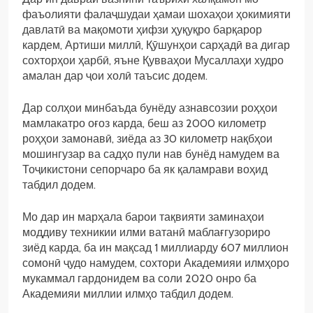
фаъолияти фалаҷшудаи ҳамаи шохаҳои ҳокимияти
давлатӣ ва мақомоти ҳифзи ҳуқуқро барқарор
кардем, Артиши миллӣ, Қӯшунҳои сарҳадӣ ва дигар
сохторҳои ҳарбӣ, яъне Қувваҳои Мусаллаҳи худро
амалан дар ҷои холӣ таъсис додем.
Дар солҳои минбаъда бунёду азнавсозии роҳҳои
мамлакатро оғоз карда, беш аз 2000 километр
роҳҳои замонавӣ, зиёда аз 30 километр нақбҳои
мошингузар ва садҳо пули нав бунёд намудем ва
Тоҷикистони сепорчаро ба як қаламрави воҳид
табдил додем.
Мо дар ин марҳала барои тақвияти заминаҳои
моддиву техникии илми ватанӣ маблағгузориро
зиёд карда, ба ин мақсад 1 миллиарду 607 миллион
сомонӣ ҷудо намудем, сохтори Академияи илмҳоро
мукаммал гардонидем ва соли 2020 онро ба
Академияи миллии илмҳо табдил додем.