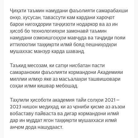
Ҷиҳати таъмин намудани фаъолияти самарабахши
онҳо, хусусан, тавассути кам кардани хароҷот
барои нигоҳдории таҷҳизоти нодаркор ва аз ин
ҳисоб бо технологияҳои замонавӣ таъмин
намудани озмоишгоҳҳои мавҷуда ва таҷдиди пояи
иттилоотии таҳқиқоти илмӣ бояд пешниҳодҳои
мушаххас манзур карда шаванд.
Таъкид месозам, ки сатҳи нисбатан пасти
самаранокии фаъолияти кормандони Академияи
миллии илмҳо яке аз масъалаҳои ташвишовари
соҳаи илми кишвар мебошад.
Таҳлили ҳисоботи академия тайи солҳои 2021 –
2023 нишон медиҳад, ки аз ҷониби қисме аз аъзои
вобаставу пайваста ва дигар кормандони илмӣ
дар ин муддат ягон таҳқиқоти мушаххаси илмӣ
анҷом дода нашудааст.