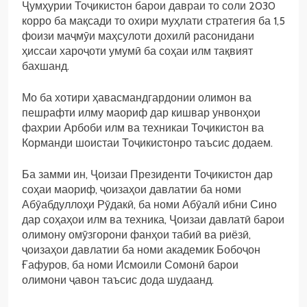
Ҷумҳурии Тоҷикистон барои давраи то соли 2030
корро ба мақсади то охири муҳлати стратегия ба 1,5
фоизи маҷмӯи маҳсулоти дохилӣ расонидани
ҳиссаи хароҷоти умумӣ ба соҳаи илм тақвият
бахшанд.
Мо ба хотири ҳавасмандгардонии олимон ва
пешрафти илму маориф дар кишвар унвонҳои
фахрии Арбоби илм ва техникаи Тоҷикистон ва
Корманди шоистаи Тоҷикистонро таъсис додаем.
Ба замми ин, Ҷоизаи Президенти Тоҷикистон дар
соҳаи маориф, ҷоизаҳои давлатии ба номи
Абӯабдуллоҳи Рӯдакӣ, ба номи Абӯалӣ ибни Сино
дар соҳаҳои илм ва техника, Ҷоизаи давлатӣ барои
олимону омӯзгорони фанҳои табиӣ ва риёзӣ,
ҷоизаҳои давлатии ба номи академик Бобоҷон
Ғафуров, ба номи Исмоили Сомонӣ барои
олимони ҷавон таъсис дода шудаанд.