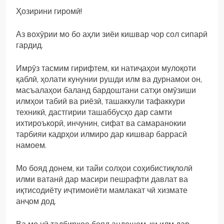
Ҳозирини гиромӣ!
Аз вохӯрии мо бо аҳли зиёи кишвар чор сол сипарӣ
гардид.
Имрӯз тасмим гирифтем, ки натиҷаҳои мулоқоти
қаблӣ, ҳолати кунунии рушди илм ва дурнамои он,
масъалаҳои баланд бардоштани сатҳи омӯзиши
илмҳои табиӣ ва риёзӣ, ташаккули тафаккури
техникӣ, дастгирии ташаббусҳо дар самти
ихтироъкорӣ, инчунин, сифат ва самаранокии
тарбияи кадрҳои илмиро дар кишвар баррасӣ
намоем.
Мо бояд донем, ки тайи солҳои соҳибистиқлолӣ
илми ватанӣ дар масири пешрафти давлат ва
иқтисодиёту иҷтимоиёти мамлакат чӣ хизмате
анҷом дод.