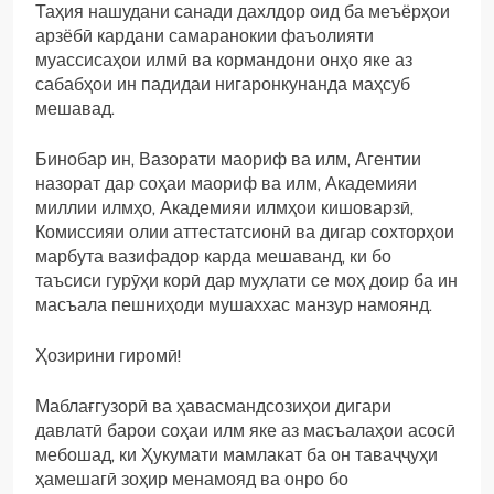
Таҳия нашудани санади дахлдор оид ба меъёрҳои
арзёбӣ кардани самаранокии фаъолияти
муассисаҳои илмӣ ва кормандони онҳо яке аз
сабабҳои ин падидаи нигаронкунанда маҳсуб
мешавад.
Бинобар ин, Вазорати маориф ва илм, Агентии
назорат дар соҳаи маориф ва илм, Академияи
миллии илмҳо, Академияи илмҳои кишоварзӣ,
Комиссияи олии аттестатсионӣ ва дигар сохторҳои
марбута вазифадор карда мешаванд, ки бо
таъсиси гурӯҳи корӣ дар муҳлати се моҳ доир ба ин
масъала пешниҳоди мушаххас манзур намоянд.
Ҳозирини гиромӣ!
Маблағгузорӣ ва ҳавасмандсозиҳои дигари
давлатӣ барои соҳаи илм яке аз масъалаҳои асосӣ
мебошад, ки Ҳукумати мамлакат ба он таваҷҷуҳи
ҳамешагӣ зоҳир менамояд ва онро бо