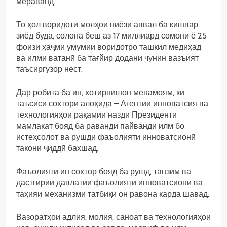
мераванд.
То ҳол воридоти молҳои ниёзи аввал ба кишвар
зиёд буда, солона беш аз 17 миллиард сомонӣ ё 25
фоизи ҳаҷми умумии воридотро ташкил медиҳад
ва илми ватанӣ ба тағйир додани чунин вазъият
таъсиргузор нест.
Дар робита ба ин, хотирнишон менамоям, ки
таъсиси сохтори алоҳида – Агентии инноватсия ва
технологияҳои рақамии назди Президенти
мамлакат бояд ба раванди пайванди илм бо
истеҳсолот ва рушди фаъолияти инноватсионӣ
такони ҷиддӣ бахшад.
Фаъолияти ин сохтор бояд ба рушд, танзим ва
дастгирии давлатии фаъолияти инноватсионӣ ва
таҳияи механизми татбиқи он равона карда шавад.
Вазоратҳои адлия, молия, саноат ва технологияҳои