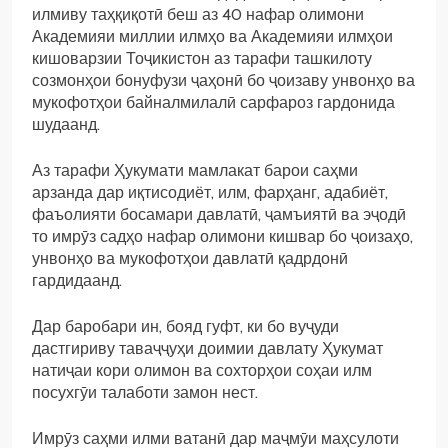
илмиву таҳқиқотӣ беш аз 40 нафар олимони
Академияи миллии илмҳо ва Академияи илмҳои
кишоварзии Тоҷикистон аз тарафи ташкилоту
созмонҳои бонуфузи ҷаҳонӣ бо ҷоизаву унвонҳо ва
мукофотҳои байналмилалӣ сарфароз гардонида
шудаанд.
Аз тарафи Ҳукумати мамлакат барои саҳми
арзанда дар иқтисодиёт, илм, фарҳанг, адабиёт,
фаъолияти босамари давлатӣ, ҷамъиятӣ ва эҷодӣ
то имрӯз садҳо нафар олимони кишвар бо ҷоизаҳо,
унвонҳо ва мукофотҳои давлатӣ қадрдонӣ
гардидаанд.
Дар баробари ин, бояд гуфт, ки бо вуҷуди
дастгириву таваҷҷуҳи доимии давлату Ҳукумат
натиҷаи кори олимон ва сохторҳои соҳаи илм
посухгӯи талаботи замон нест.
Имрӯз саҳми илми ватанӣ дар маҷмӯи маҳсулоти