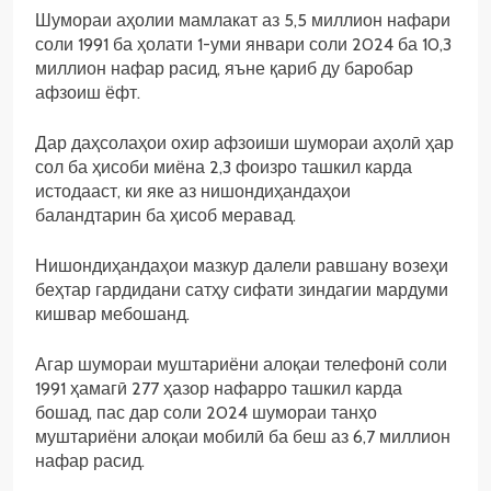
Шумораи аҳолии мамлакат аз 5,5 миллион нафари
соли 1991 ба ҳолати 1-уми январи соли 2024 ба 10,3
миллион нафар расид, яъне қариб ду баробар
афзоиш ёфт.
Дар даҳсолаҳои охир афзоиши шумораи аҳолӣ ҳар
сол ба ҳисоби миёна 2,3 фоизро ташкил карда
истодааст, ки яке аз нишондиҳандаҳои
баландтарин ба ҳисоб меравад.
Нишондиҳандаҳои мазкур далели равшану возеҳи
беҳтар гардидани сатҳу сифати зиндагии мардуми
кишвар мебошанд.
Агар шумораи муштариёни алоқаи телефонӣ соли
1991 ҳамагӣ 277 ҳазор нафарро ташкил карда
бошад, пас дар соли 2024 шумораи танҳо
муштариёни алоқаи мобилӣ ба беш аз 6,7 миллион
нафар расид.