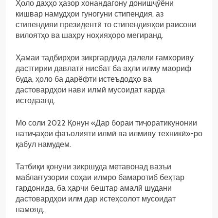
Ҳоло даҳҳо ҳазор хонандагону донишҷӯёни
кишвар намудҳои гуногуни стипендия, аз
стипендияи президентӣ то стипендияҳои раисони
вилоятҳо ва шаҳру ноҳияҳоро мегиранд.
Ҳамаи тадбирҳои зикргардида далели ғамхориву
дастгирии давлатӣ нисбат ба аҳли илму маориф
буда, ҳоло ба дарёфти истеъдодҳо ва
дастовардҳои нави илмӣ мусоидат карда
истодаанд.
Мо соли 2022 Қонун «Дар бораи тиҷоратикунонии
натиҷаҳои фаъолияти илмӣ ва илмиву техникӣ»-ро
қабул намудем.
Татбиқи қонуни зикршуда метавонад вазъи
маблағгузории соҳаи илмро бамаротиб беҳтар
гардонида, ба ҳарчи бештар амалӣ шудани
дастовардҳои илм дар истеҳсолот мусоидат
намояд.