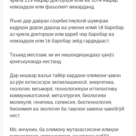
ҷумла 229 нафар докторҳои илм ва 3074 нафар
номзадҳои илм фаъолият мекарданд.
Яъне дар давраи соҳибистиқлолӣ шумораи
кадрҳои дорои дараҷа ва унвони илмӣ 1,8 баробар,
аз ҷумла докторҳои илм қариб чор баробар ва
номзадҳои илм 1,6 баробар зиёд гардидааст.
Таъкид месозам, ки ин нишондиҳандаҳо ҳанӯз
қонеъкунанда нестанд.
Дар кишвар вазъи тайёр кардани олимони ҷавон
аз рӯи ихтисосҳои зилзилашиносӣ, энергетика,
геология, меъморӣ, технологияҳои иттилоотиву
коммуникатсионӣ, металлургия, биологияи
молекулӣ, генетика, селексия, биотехнология,
биохимия ва экология ба тақозои замона ҷавобгӯй
нест.
Мо, инчунин, ба олимону мутахассисони илмҳои