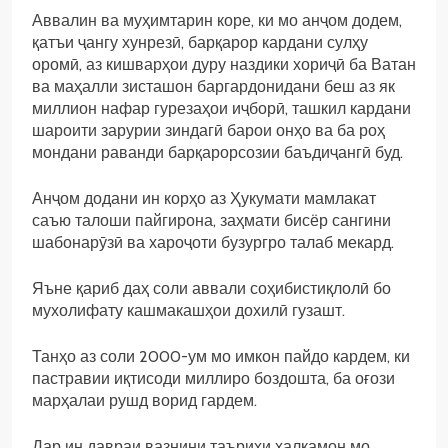
Аввалин ва муҳимтарин коре, ки мо анҷом додем,
қатъи ҷангу хунрезӣ, барқарор кардани сулҳу
оромӣ, аз кишварҳои дуру наздики хориҷӣ ба Ватан
ва маҳалли зисташон баргардонидани беш аз як
миллион нафар гурезаҳои иҷборӣ, ташкил кардани
шароити зарурии зиндагӣ барои онҳо ва ба роҳ
мондани раванди барқарорсозии баъдиҷангӣ буд.
Анҷом додани ин корҳо аз Ҳукумати мамлакат
саъю талоши пайгирона, заҳмати бисёр сангини
шабонарӯзӣ ва хароҷоти бузургро талаб мекард.
Яъне қариб даҳ соли аввали соҳибистиқлолӣ бо
мухолифату кашмакашҳои дохилӣ гузашт.
Танҳо аз соли 2000-ум мо имкон пайдо кардем, ки
пастравии иқтисоди миллиро боздошта, ба оғози
марҳалаи рушд ворид гардем.
Дар ин давраи вазнини таърихи халқамон мо