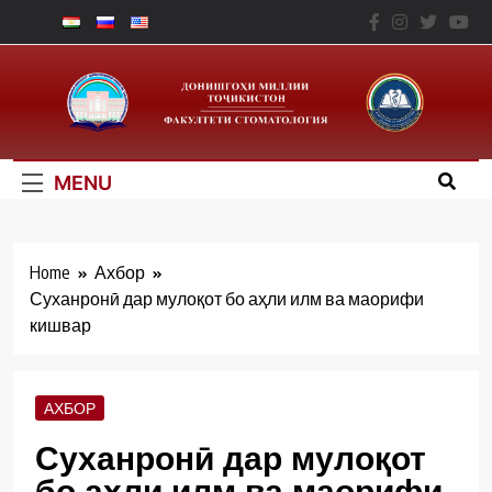
Skip
to
Факультет
content
Стоматологии – ТНУ
MENU
Home
Ахбор
Суханронӣ дар мулоқот бо аҳли илм ва маорифи
кишвар
АХБОР
Суханронӣ дар мулоқот
бо аҳли илм ва маорифи