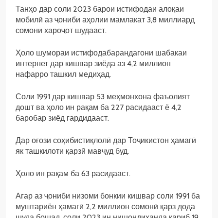
Танҳо дар соли 2023 барои истифодаи алоқаи
мобилӣ аз ҷониби аҳолии мамлакат 3,8 миллиард
сомонӣ хароҷот шудааст.
Ҳоло шумораи истифодабарандагони шабакаи
интернет дар кишвар зиёда аз 4,2 миллион
нафарро ташкил медиҳад.
Соли 1991 дар кишвар 53 меҳмонхона фаъолият
дошт ва ҳоло ин рақам ба 227 расидааст ё 4,2
баробар зиёд гардидааст.
Дар оғози соҳибистиқлолӣ дар Тоҷикистон ҳамагӣ
як ташкилоти қарзӣ мавҷуд буд.
Ҳоло ин рақам ба 63 расидааст.
Агар аз ҷониби низоми бонкии кишвар соли 1991 ба
муштариён ҳамагӣ 2,2 миллион сомонӣ қарз дода
шуда бошад, соли 2023 ин нишондиҳанда қариб 19