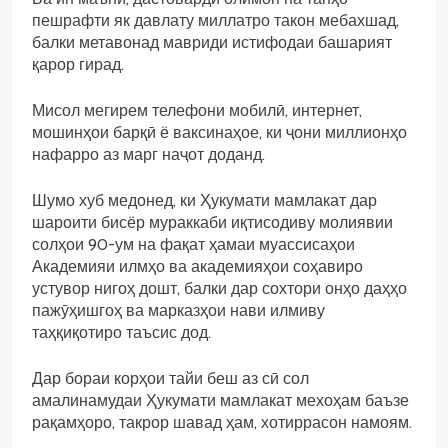
пешрафти як давлату миллатро такон мебахшад,
балки метавонад мавриди истифодаи башарият
қарор гирад.
Мисол мегирем телефони мобилӣ, интернет,
мошинҳои барқӣ ё ваксинаҳое, ки ҷони миллионҳо
нафарро аз марг наҷот доданд.
Шумо хуб медонед, ки Ҳукумати мамлакат дар
шароити бисёр мураккаби иқтисодиву молиявии
солҳои 90-ум на фақат ҳамаи муассисаҳои
Академияи илмҳо ва академияҳои соҳавиро
устувор нигоҳ дошт, балки дар сохтори онҳо даҳҳо
пажӯҳишгоҳ ва марказҳои нави илмиву
таҳқиқотиро таъсис дод.
Дар бораи корҳои тайи беш аз сӣ сол
амалинамудаи Ҳукумати мамлакат мехоҳам баъзе
рақамҳоро, такрор шавад ҳам, хотиррасон намоям.