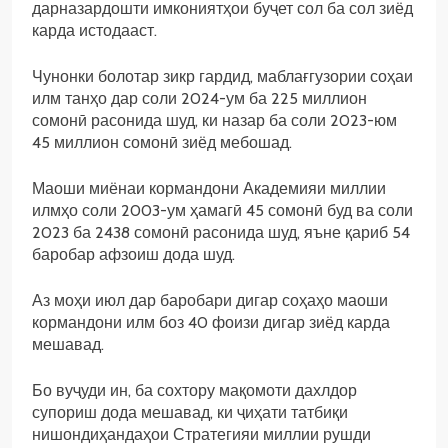
дарназардошти имкониятҳои буҷет сол ба сол зиёд
карда истодааст.
Чунонки болотар зикр гардид, маблағгузории соҳаи
илм танҳо дар соли 2024-ум ба 225 миллион
сомонӣ расонида шуд, ки назар ба соли 2023-юм
45 миллион сомонӣ зиёд мебошад.
Маоши миёнаи кормандони Академияи миллии
илмҳо соли 2003-ум ҳамагӣ 45 сомонӣ буд ва соли
2023 ба 2438 сомонӣ расонида шуд, яъне қариб 54
баробар афзоиш дода шуд.
Аз моҳи июл дар баробари дигар соҳаҳо маоши
кормандони илм боз 40 фоизи дигар зиёд карда
мешавад.
Бо вуҷуди ин, ба сохтору мақомоти дахлдор
супориш дода мешавад, ки ҷиҳати татбиқи
нишондиҳандаҳои Стратегияи миллии рушди