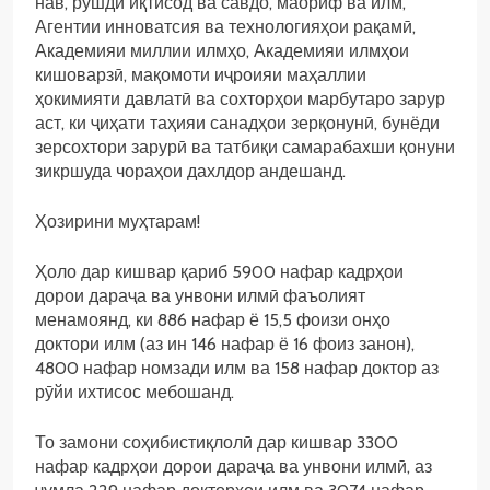
нав, рушди иқтисод ва савдо, маориф ва илм,
Агентии инноватсия ва технологияҳои рақамӣ,
Академияи миллии илмҳо, Академияи илмҳои
кишоварзӣ, мақомоти иҷроияи маҳаллии
ҳокимияти давлатӣ ва сохторҳои марбутаро зарур
аст, ки ҷиҳати таҳияи санадҳои зерқонунӣ, бунёди
зерсохтори зарурӣ ва татбиқи самарабахши қонуни
зикршуда чораҳои дахлдор андешанд.
Ҳозирини муҳтарам!
Ҳоло дар кишвар қариб 5900 нафар кадрҳои
дорои дараҷа ва унвони илмӣ фаъолият
менамоянд, ки 886 нафар ё 15,5 фоизи онҳо
доктори илм (аз ин 146 нафар ё 16 фоиз занон),
4800 нафар номзади илм ва 158 нафар доктор аз
рӯйи ихтисос мебошанд.
То замони соҳибистиқлолӣ дар кишвар 3300
нафар кадрҳои дорои дараҷа ва унвони илмӣ, аз