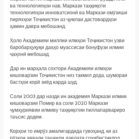
ва технологияҳои нав, Маркази таҳқиқоти
технологияҳои инноватсионӣ ва Маркази омӯзиши
пиряхҳои Тоҷикистон аз ҷумлаи дастовардҳои
ҳамин давра мебошанд.
Ҳоло Академияи миллии илмҳои Тоҷикистон узви
баробарҳуқуқи даҳҳо муассисаи бонуфузи илмии
ҷаҳонӣ мебошад.
Дар ин марҳала сохтори Академияи илмҳои
кишоварзии Тоҷикистон низ такмил дода, шумораи
бастҳои корӣ зиёд карда шуд.
Соли 2003 дар назди ин академия Маркази илмии
кишоварзии Помир ва соли 2020 Маркази
ҷумҳуриявии илмиву таҳқиқотии пиллапарвариро
таъсис додем.
Корҳои то имрӯз амалигардида гувоҳанд, ки аз
рӯзҳои аввали ташкили давлати соҳибистиқлол