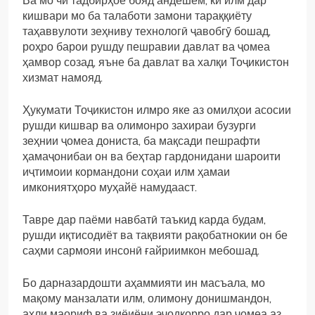
Ва мо чӣ тадбирҳое бояд андешем, ки илм дар
кишвари мо ба талаботи замони тараққиёту
таҳаввулоти зеҳниву технологӣ ҷавобгӯ бошад,
роҳро барои рушду пешравии давлат ва ҷомеа
ҳамвор созад, яъне ба давлат ва халқи Тоҷикистон
хизмат намояд.
Ҳукумати Тоҷикистон илмро яке аз омилҳои асосии
рушди кишвар ва олимонро захираи бузурги
зеҳнии ҷомеа дониста, ба мақсади пешрафти
ҳамаҷонибаи он ва беҳтар гардонидани шароити
иҷтимоии кормандони соҳаи илм ҳамаи
имкониятҳоро муҳайё намудааст.
Тавре дар паёми навбатӣ таъкид карда будам,
рушди иқтисодиёт ва тақвияти рақобатнокии он бе
саҳми сармояи инсонӣ ғайриимкон мебошад.
Бо дарназардошти аҳаммияти ин масъала, мо
мақому манзалати илм, олимону донишмандон,
аҳли маориф ва зиёиёни эҷодкорро дар ҷомеа аз