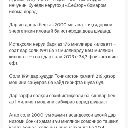
инчунин, бунёди неругоҳи «Себзор» бомаром
идома дорад.
Дар ин давра беш аз 2000 мегаватт иқтидорҳои
энергетикии иловагӣ ба истифода дода шуданд.
Истеҳсоли неруи барқ аз 17,6 миллиард киловатт –
соат дар соли 1991 ба 21 миллиарду 860 миллион
киловатт – соат дар соли 2023 ё 24,2 фоиз афзоиш
ёфт.
Соли 1991 дар ҳудуди Тоҷикистон ҳамагӣ 216 ҳазор
мошини сабукрав ба қайд гирифта шуда буд.
Дар зарфи солҳои соҳибистиқлолӣ ба кишвар беш
аз 1 миллион мошини сабукрав ворид шудааст.
Агар соли 2000-ум ҳаҷми пасандозҳои аҳолӣ дар
низоми бонкӣ ҳамагӣ 93 миллион сомониро ташкил
карда бошад, ҳоло ин нишондиҳанда ба 20,4