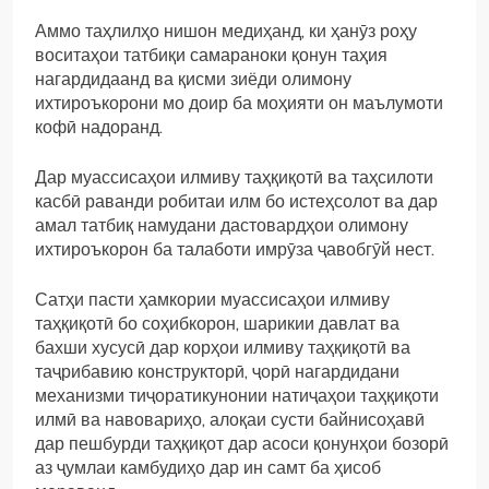
Аммо таҳлилҳо нишон медиҳанд, ки ҳанӯз роҳу
воситаҳои татбиқи самараноки қонун таҳия
нагардидаанд ва қисми зиёди олимону
ихтироъкорони мо доир ба моҳияти он маълумоти
кофӣ надоранд.
Дар муассисаҳои илмиву таҳқиқотӣ ва таҳсилоти
касбӣ раванди робитаи илм бо истеҳсолот ва дар
амал татбиқ намудани дастовардҳои олимону
ихтироъкорон ба талаботи имрӯза ҷавобгӯй нест.
Сатҳи пасти ҳамкории муассисаҳои илмиву
таҳқиқотӣ бо соҳибкорон, шарикии давлат ва
бахши хусусӣ дар корҳои илмиву таҳқиқотӣ ва
таҷрибавию конструкторӣ, ҷорӣ нагардидани
механизми тиҷоратикунонии натиҷаҳои таҳқиқоти
илмӣ ва навовариҳо, алоқаи сусти байнисоҳавӣ
дар пешбурди таҳқиқот дар асоси қонунҳои бозорӣ
аз ҷумлаи камбудиҳо дар ин самт ба ҳисоб