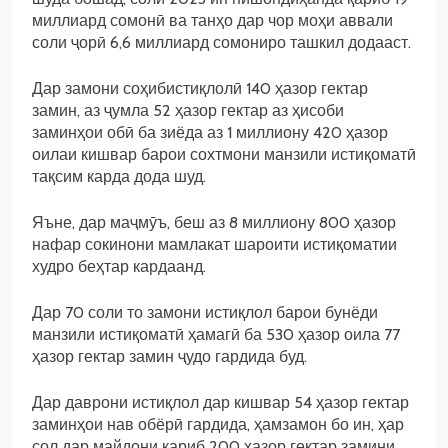
миллиард сомонӣ ва танҳо дар чор моҳи аввали
соли ҷорӣ 6,6 миллиард сомониро ташкил додааст.
Дар замони соҳибистиқлолӣ 140 ҳазор гектар
замин, аз ҷумла 52 ҳазор гектар аз ҳисоби
заминҳои обӣ ба зиёда аз 1 миллиону 420 ҳазор
оилаи кишвар барои сохтмони манзили истиқоматӣ
тақсим карда дода шуд.
Яъне, дар маҷмӯъ, беш аз 8 миллиону 800 ҳазор
нафар сокинони мамлакат шароити истиқоматии
худро беҳтар кардаанд.
Дар 70 соли то замони истиқлол барои бунёди
манзили истиқоматӣ ҳамагӣ ба 530 ҳазор оила 77
ҳазор гектар замин ҷудо гардида буд.
Дар даврони истиқлол дар кишвар 54 ҳазор гектар
заминҳои нав обёрӣ гардида, ҳамзамон бо ин, ҳар
сол дар майдони қариб 200 ҳазор гектар замини