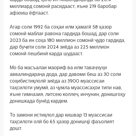
миллиард сомонӣ расидааст, яъне 219 баробар
афзоиш ёфтааст.
Агар соли 1992 ба соҳаи илм ҳамагӣ 58 ҳазор
сомонӣ маблағ равона гардида бошад, дар соли
2023 ба ин соҳа 180 миллион сомонӣ ҷудо гардида,
дар буҷети соли 2024 зиёда аз 225 миллион
сомонӣ пешбинӣ карда шудааст.
Мо ба масъалаи маориф ва илм таваҷчуҳи
аввалиндараҷа дода, дар давоми беш аз 30 соли
соҳибистиқлолӣ зиёда аз 3900 муассисаи
таҳсилоти умумӣ, аз ҷумла муассисаҳои типи нав,
яъне гимназия, литсею коллеҷ, инчунин, донишгоҳу
донишкада бунёд кардем.
То замони истиқлол дар кишвар 13 муассисаи
таҳсилоти олӣ бо 65 ҳазор донишҷӯ фаъолият
дошт.