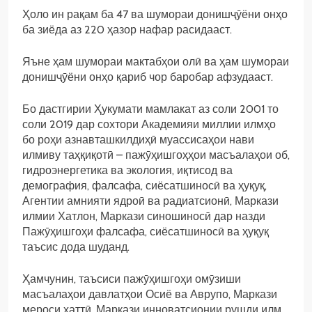
Ҳоло ин рақам ба 47 ва шумораи донишҷӯёни онҳо
ба зиёда аз 220 ҳазор нафар расидааст.
Яъне ҳам шумораи мактабҳои олӣ ва ҳам шумораи
донишҷӯёни онҳо қариб чор баробар афзудааст.
Бо дастгирии Ҳукумати мамлакат аз соли 2001 то
соли 2019 дар сохтори Академияи миллии илмҳо
бо роҳи азнавташкилдиҳӣ муассисаҳои нави
илмиву таҳқиқотӣ – пажӯҳишгоҳҳои масъалаҳои об,
гидроэнергетика ва экология, иқтисод ва
демография, фалсафа, сиёсатшиносӣ ва ҳуқуқ,
Агентии амнияти ядроӣ ва радиатсионӣ, Маркази
илмии Хатлон, Маркази синошиносӣ дар назди
Пажӯҳишгоҳи фалсафа, сиёсатшиносӣ ва ҳуқуқ
таъсис дода шуданд.
Ҳамчунин, таъсиси пажӯҳишгоҳи омӯзиши
масъалаҳои давлатҳои Осиё ва Аврупо, Маркази
мероси хаттӣ, Маркази инноватсионии рушди илм