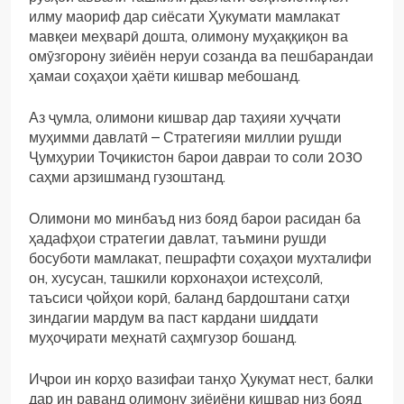
илму маориф дар сиёсати Ҳукумати мамлакат
мавқеи меҳварӣ дошта, олимону муҳаққиқон ва
омӯзгорону зиёиён неруи созанда ва пешбарандаи
ҳамаи соҳаҳои ҳаёти кишвар мебошанд.
Аз ҷумла, олимони кишвар дар таҳияи хуҷҷати
муҳимми давлатӣ – Стратегияи миллии рушди
Ҷумҳурии Тоҷикистон барои давраи то соли 2030
саҳми арзишманд гузоштанд.
Олимони мо минбаъд низ бояд барои расидан ба
ҳадафҳои стратегии давлат, таъмини рушди
босуботи мамлакат, пешрафти соҳаҳои мухталифи
он, хусусан, ташкили корхонаҳои истеҳсолӣ,
таъсиси ҷойҳои корӣ, баланд бардоштани сатҳи
зиндагии мардум ва паст кардани шиддати
муҳоҷирати меҳнатӣ саҳмгузор бошанд.
Иҷрои ин корҳо вазифаи танҳо Ҳукумат нест, балки
дар ин раванд олимону зиёиёни кишвар низ бояд